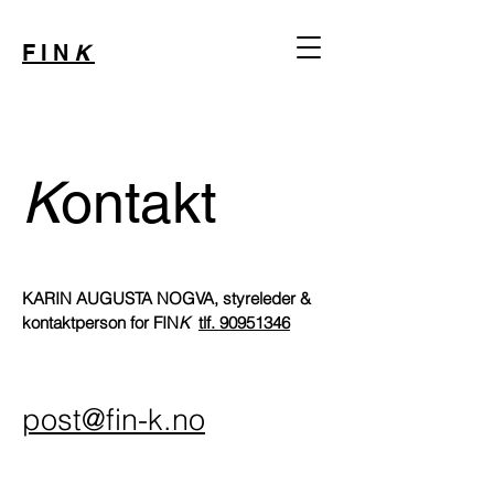
FIN
K
K
ontakt
KARIN AUGUSTA NOGVA, styreleder &
kontaktperson for FIN
K
tlf. 90951346
post@fin-k.no